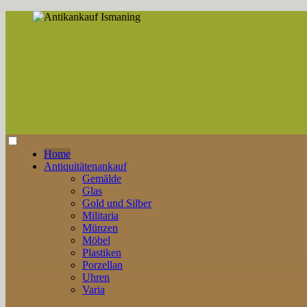
Zum
Inhalt
springen
Seriöser Ankauf von Antiquitäten, Nachlässen und Geerbtem
Home
Antikankauf Ismaning
Antiquitätenankauf
Gemälde
Glas
Gold und Silber
Militaria
Münzen
Möbel
Plastiken
Porzellan
Uhren
Varia