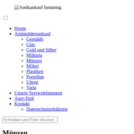
Zum
Inhalt
springen
Seriöser Ankauf von Antiquitäten, Nachlässen und Geerbtem
Antikankauf Ismaning
Home
Antiquitätenankauf
Gemälde
Glas
Gold und Silber
Militaria
Münzen
Möbel
Plastiken
Porzellan
Uhren
Varia
Unsere Serviceleistungen
Auer-Dult
Kontakt
Datenschutzerklärung
Suchen
nach:
Münzen